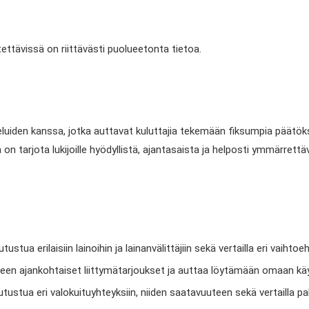
ettävissä on riittävästi puolueetonta tietoa.
eluiden kanssa, jotka auttavat kuluttajia tekemään fiksumpia päätök
 tarjota lukijoille hyödyllistä, ajantasaista ja helposti ymmärrettävää
utustua erilaisiin lainoihin ja lainanvälittäjiin sekä vertailla eri vai
en ajankohtaiset liittymätarjoukset ja auttaa löytämään omaan käyt
tutustua eri valokuituyhteyksiin, niiden saatavuuteen sekä vertailla p