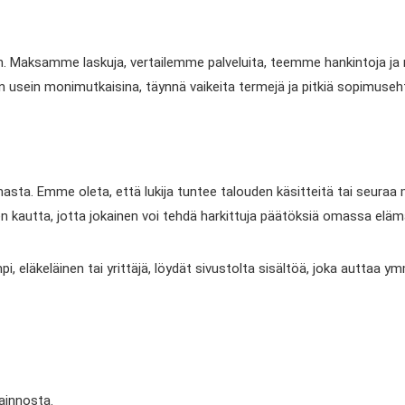
en. Maksamme laskuja, vertailemme palveluita, teemme hankintoja ja
ään usein monimutkaisina, täynnä vaikeita termejä ja pitkiä sopimuseh
masta. Emme oleta, että lukija tuntee talouden käsitteitä tai seuraa
ien kautta, jotta jokainen voi tehdä harkittuja päätöksiä omassa elä
mpi, eläkeläinen tai yrittäjä, löydät sivustolta sisältöä, joka aut
ainnosta.