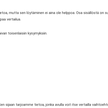
etoa, mutta sen löytäminen ei aina ole helppoa. Osa sisällöstä on suu
mpaa vertailua.
aivan toisenlaisiin kysymyksiin.
 Sen sijaan tarjoamme tietoa, jonka avulla voit itse vertailla vaihtoe