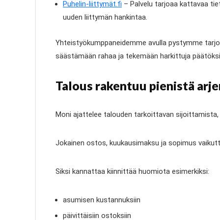
Puhelin-liittymät.fi
– Palvelu tarjoaa kattavaa tie
uuden liittymän hankintaa.
Yhteistyökumppaneidemme avulla pystymme tarjoam
säästämään rahaa ja tekemään harkittuja päätöksi
Talous rakentuu pienistä arje
Moni ajattelee talouden tarkoittavan sijoittamist
Jokainen ostos, kuukausimaksu ja sopimus vaikuttaa
Siksi kannattaa kiinnittää huomiota esimerkiksi:
asumisen kustannuksiin
päivittäisiin ostoksiin