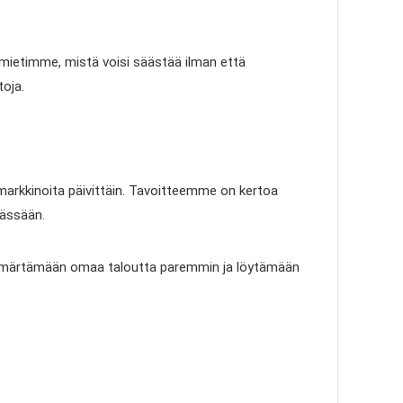
 mietimme, mistä voisi säästää ilman että
toja.
 markkinoita päivittäin. Tavoitteemme on kertoa
mässään.
taa ymmärtämään omaa taloutta paremmin ja löytämään