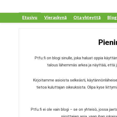
Etusivu
Vieraskynä
Ota yhteyttä
Blog
Pieni
Ptfu.fi on blogi sinulle, joka haluat oppia käy
talous lähemmäs arkea ja näyttää, että jo
Kirjoitamme asioista selkeästi, käytännönläheisesti
tietoa kuluttajan oikeuksista. Olipa kyse liit
Ptfu.fi ei ole vain blogi – se on yhteisö, jossa ja
sijoittajien asia, vaan ihan joka