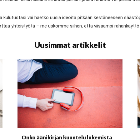
ta kulutustasi vai haetko uusia ideoita pitkään kestäneeseen säästöpr
ottaa yhteistyötä – me uskomme siihen, että viisaampi rahankäyttö s
Uusimmat artikkelit
Onko äänikirjan kuuntelu lukemista