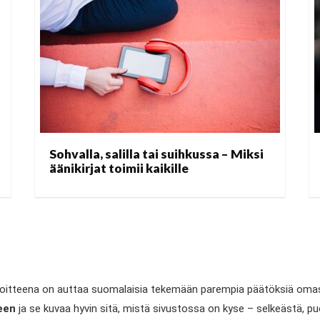
Sohvalla, salilla tai suihkussa – Miksi
äänikirjat toimii kaikille
avoitteena on auttaa suomalaisia tekemään parempia päätöksiä omass
een
ja se kuvaa hyvin sitä, mistä sivustossa on kyse – selkeästä, 