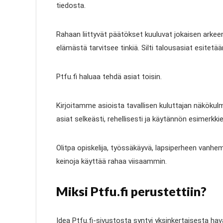
tiedosta.
Rahaan liittyvät päätökset kuuluvat jokaisen arke
elämästä tarvitsee tinkiä. Silti talousasiat esitet
Ptfu.fi haluaa tehdä asiat toisin.
Kirjoitamme asioista tavallisen kuluttajan näkökul
asiat selkeästi, rehellisesti ja käytännön esimerkk
Olitpa opiskelija, työssäkäyvä, lapsiperheen vanhe
keinoja käyttää rahaa viisaammin.
Miksi Ptfu.fi perustettiin?
Idea Ptfu.fi-sivustosta syntyi yksinkertaisesta hav