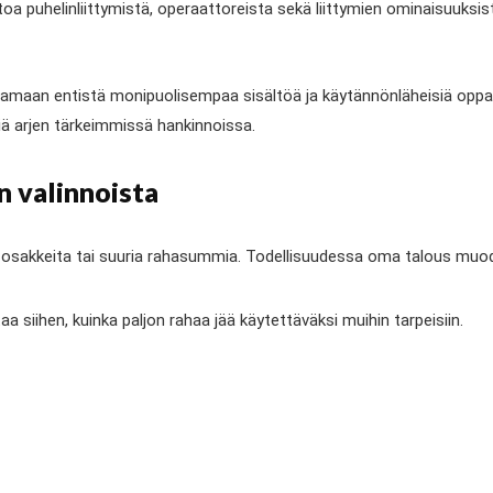
toa puhelinliittymistä, operaattoreista sekä liittymien ominaisuuksi
aan entistä monipuolisempaa sisältöä ja käytännönläheisiä oppait
ä arjen tärkeimmissä hankinnoissa.
n valinnoista
a, osakkeita tai suuria rahasummia. Todellisuudessa oma talous muo
 siihen, kuinka paljon rahaa jää käytettäväksi muihin tarpeisiin.