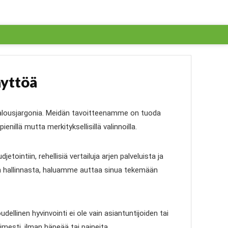
äyttöä
a talousjargonia. Meidän tavoitteenamme on tuoda
illä mutta merkityksellisillä valinnoilla.
tointiin, rehellisiä vertailuja arjen palveluista ja
jen hallinnasta, haluamme auttaa sinua tekemään
ellinen hyvinvointi ei ole vain asiantuntijoiden tai
imesti, ilman häpeää tai paineita.