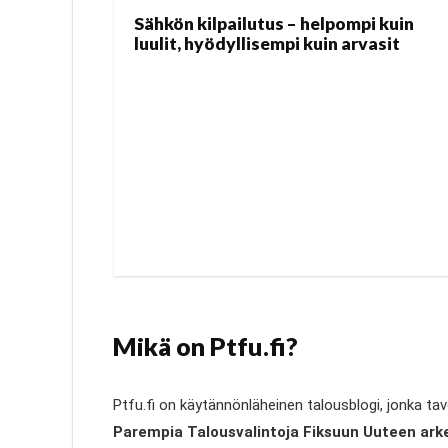
Sähkön kilpailutus – helpompi kuin
luulit, hyödyllisempi kuin arvasit
Mikä on Ptfu.fi?
Ptfu.fi on käytännönläheinen talousblogi, jonka t
Parempia Talousvalintoja Fiksuun Uuteen ark