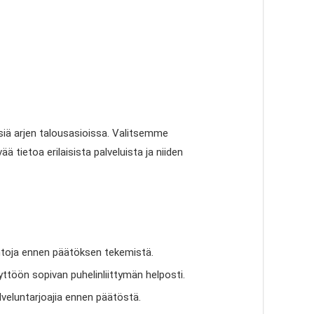
siä arjen talousasioissa. Valitsemme
 tietoa erilaisista palveluista ja niiden
htoehtoja ennen päätöksen tekemistä.
töön sopivan puhelinliittymän helposti.
alveluntarjoajia ennen päätöstä.