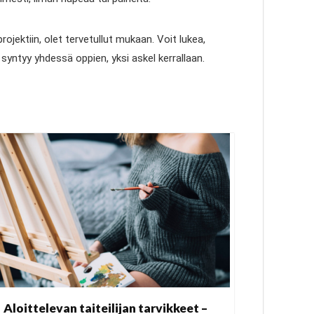
ojektiin, olet tervetullut mukaan. Voit lukea,
yntyy yhdessä oppien, yksi askel kerrallaan.
Aloittelevan taiteilijan tarvikkeet –