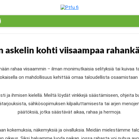
i
n askelin kohti viisaampaa rahank
ttämään rahaa viisaammin – ilman monimutkaisia selityksiä tai kuiva
kaisella on mahdollisuus kehittää omaa taloudellista osaamistaan pien
 ja ihmisen kielellä. Meiltä löydät vinkkejä säästämiseen, ohjeita budje
tymätarjouksista, sähkösopimuksen kilpailuttamisesta tai arjen meno
päätöksiä, jotka säästävät aikaa, rahaa ja hermoja.
etaan kokemuksia, näkemyksiä ja oivalluksia. Meidän mielestämme taloud
isen oikeus. Siksi haluamme luoda paikan, jossa rahasta voi puhua avo