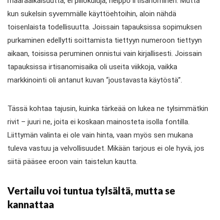
määräaikaisuutta, ei piilokuluja, helppo irtisanominen. Mutta
kun sukelsin syvemmälle käyttöehtoihin, aloin nähdä
toisenlaista todellisuutta. Joissain tapauksissa sopimuksen
purkaminen edellytti soittamista tiettyyn numeroon tiettyyn
aikaan, toisissa peruminen onnistui vain kirjallisesti. Joissain
tapauksissa irtisanomisaika oli useita viikkoja, vaikka
markkinointi oli antanut kuvan “joustavasta käytöstä”.
Tässä kohtaa tajusin, kuinka tärkeää on lukea ne tylsimmätkin
rivit – juuri ne, joita ei koskaan mainosteta isolla fontilla.
Liittymän valinta ei ole vain hinta, vaan myös sen mukana
tuleva vastuu ja velvollisuudet. Mikään tarjous ei ole hyvä, jos
siitä pääsee eroon vain taistelun kautta.
Vertailu voi tuntua tylsältä, mutta se
kannattaa