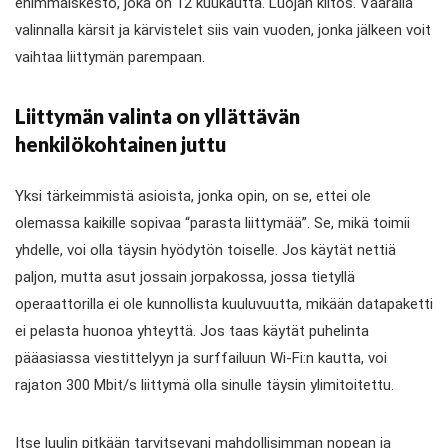
enimmäiskesto, joka on 12 kuukautta. Luojan kiitos. Väärällä
valinnalla kärsit ja kärvistelet siis vain vuoden, jonka jälkeen voit
vaihtaa liittymän parempaan.
Liittymän valinta on yllättävän
henkilökohtainen juttu
Yksi tärkeimmistä asioista, jonka opin, on se, ettei ole
olemassa kaikille sopivaa “parasta liittymää”. Se, mikä toimii
yhdelle, voi olla täysin hyödytön toiselle. Jos käytät nettiä
paljon, mutta asut jossain jorpakossa, jossa tietyllä
operaattorilla ei ole kunnollista kuuluvuutta, mikään datapaketti
ei pelasta huonoa yhteyttä. Jos taas käytät puhelinta
pääasiassa viestittelyyn ja surffailuun Wi-Fi:n kautta, voi
rajaton 300 Mbit/s liittymä olla sinulle täysin ylimitoitettu.
Itse luulin pitkään tarvitsevani mahdollisimman nopean ja