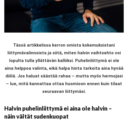
Tässä artikkelissa kerron omista kokemuksistani
liittymävalinnoista ja siitä, miten halvin vaihtoehto voi
lopulta tulla yllättävän kalliiksi. Puhelinliittymä ei ole
aina helppoa valinta, eikä halpa hinta tarkoita aina hyvää
diiliä. Jos haluat säästää rahaa – mutta myös hermojasi
– lue, mitä kannattaa ottaa huomioon ennen kuin tilaat
seuraavan liittymäsi.
Halvin puhelinliittymä ei aina ole halvin –
näin vältät sudenkuopat