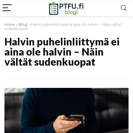
Home
»
Blogi
»
Halvin puhelinliittymä ei aina ole halvin – Näin vältät
sudenkuopat
Halvin puhelinliittymä ei
aina ole halvin – Näin
vältät sudenkuopat