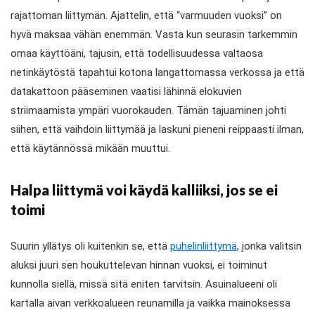
rajattoman liittymän. Ajattelin, että “varmuuden vuoksi” on
hyvä maksaa vähän enemmän. Vasta kun seurasin tarkemmin
omaa käyttöäni, tajusin, että todellisuudessa valtaosa
netinkäytöstä tapahtui kotona langattomassa verkossa ja että
datakattoon pääseminen vaatisi lähinnä elokuvien
striimaamista ympäri vuorokauden. Tämän tajuaminen johti
siihen, että vaihdoin liittymää ja laskuni pieneni reippaasti ilman,
että käytännössä mikään muuttui.
Halpa liittymä voi käydä kalliiksi, jos se ei
toimi
Suurin yllätys oli kuitenkin se, että
puhelinliittymä
, jonka valitsin
aluksi juuri sen houkuttelevan hinnan vuoksi, ei toiminut
kunnolla siellä, missä sitä eniten tarvitsin. Asuinalueeni oli
kartalla aivan verkkoalueen reunamilla ja vaikka mainoksessa