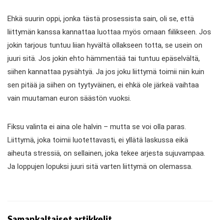
Ehkä suurin oppi, jonka tästä prosessista sain, oli se, että
liittymän kanssa kannattaa luottaa myös omaan fiilikseen. Jos
jokin tarjous tuntuu liian hyvältä ollakseen totta, se usein on
juuri sitä. Jos jokin ehto hämmentää tai tuntuu epäselvältä,
siihen kannattaa pysähtyä. Ja jos joku liittymä toimii niin kuin
sen pitää ja siihen on tyytyväinen, ei ehkä ole järkeä vaihtaa
vain muutaman euron säästön vuoksi.
Fiksu valinta ei aina ole halvin – mutta se voi olla paras.
Liittymä, joka toimii luotettavasti, ei yllätä laskussa eikä
aiheuta stressiä, on sellainen, joka tekee arjesta sujuvampaa.
Ja loppujen lopuksi juuri sitä varten liittymä on olemassa.
Samankaltaiset artikkelit