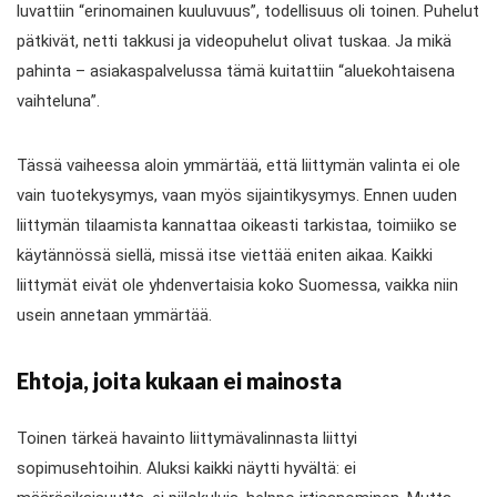
luvattiin “erinomainen kuuluvuus”, todellisuus oli toinen. Puhelut
pätkivät, netti takkusi ja videopuhelut olivat tuskaa. Ja mikä
pahinta – asiakaspalvelussa tämä kuitattiin “aluekohtaisena
vaihteluna”.
Tässä vaiheessa aloin ymmärtää, että liittymän valinta ei ole
vain tuotekysymys, vaan myös sijaintikysymys. Ennen uuden
liittymän tilaamista kannattaa oikeasti tarkistaa, toimiiko se
käytännössä siellä, missä itse viettää eniten aikaa. Kaikki
liittymät eivät ole yhdenvertaisia koko Suomessa, vaikka niin
usein annetaan ymmärtää.
Ehtoja, joita kukaan ei mainosta
Toinen tärkeä havainto liittymävalinnasta liittyi
sopimusehtoihin. Aluksi kaikki näytti hyvältä: ei