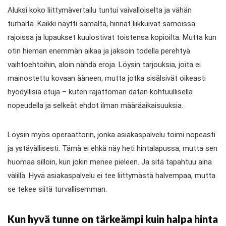
Aluksi koko liittymävertailu tuntui vaivalloiselta ja vähän
turhalta. Kaikki näytti samalta, hinnat liikkuivat samoissa
rajoissa ja lupaukset kuulostivat toistensa kopioilta. Mutta kun
otin hieman enemmän aikaa ja jaksoin todella perehtyä
vaihtoehtoihin, aloin nähdä eroja. Löysin tarjouksia, joita ei
mainostettu kovaan ääneen, mutta jotka sisälsivät oikeasti
hyödyllisiä etuja – kuten rajattoman datan kohtuullisella
nopeudella ja selkeät ehdot ilman määräaikaisuuksia.
Löysin myös operaattorin, jonka asiakaspalvelu toimi nopeasti
ja ystävällisesti. Tämä ei ehkä näy heti hintalapussa, mutta sen
huomaa silloin, kun jokin menee pieleen. Ja sitä tapahtuu aina
välillä. Hyvä asiakaspalvelu ei tee liittymästä halvempaa, mutta
se tekee siitä turvallisemman.
Kun hyvä tunne on tärkeämpi kuin halpa hinta