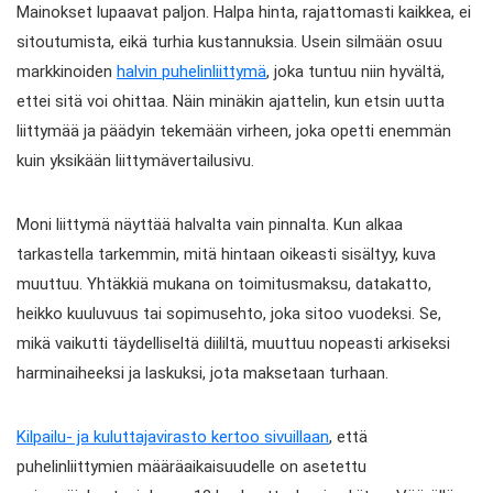
Mainokset lupaavat paljon. Halpa hinta, rajattomasti kaikkea, ei
sitoutumista, eikä turhia kustannuksia. Usein silmään osuu
markkinoiden
halvin puhelinliittymä
, joka tuntuu niin hyvältä,
ettei sitä voi ohittaa. Näin minäkin ajattelin, kun etsin uutta
liittymää ja päädyin tekemään virheen, joka opetti enemmän
kuin yksikään liittymävertailusivu.
Moni liittymä näyttää halvalta vain pinnalta. Kun alkaa
tarkastella tarkemmin, mitä hintaan oikeasti sisältyy, kuva
muuttuu. Yhtäkkiä mukana on toimitusmaksu, datakatto,
heikko kuuluvuus tai sopimusehto, joka sitoo vuodeksi. Se,
mikä vaikutti täydelliseltä diililtä, muuttuu nopeasti arkiseksi
harminaiheeksi ja laskuksi, jota maksetaan turhaan.
Kilpailu- ja kuluttajavirasto kertoo sivuillaan
, että
puhelinliittymien määräaikaisuudelle on asetettu