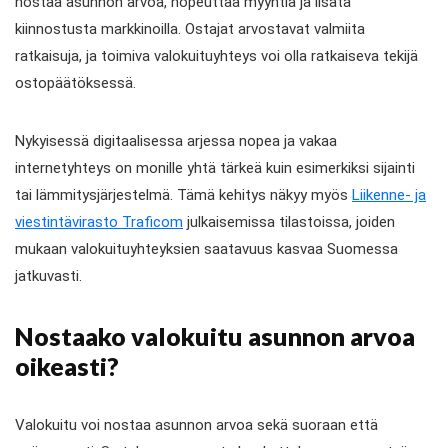
nostaa asunnon arvoa, nopeuttaa myyntiä ja lisätä
kiinnostusta markkinoilla. Ostajat arvostavat valmiita
ratkaisuja, ja toimiva valokuituyhteys voi olla ratkaiseva tekijä
ostopäätöksessä.
Nykyisessä digitaalisessa arjessa nopea ja vakaa
internetyhteys on monille yhtä tärkeä kuin esimerkiksi sijainti
tai lämmitysjärjestelmä. Tämä kehitys näkyy myös
Liikenne- ja
viestintävirasto Traficom
julkaisemissa tilastoissa, joiden
mukaan valokuituyhteyksien saatavuus kasvaa Suomessa
jatkuvasti.
Nostaako valokuitu asunnon arvoa
oikeasti?
Valokuitu voi nostaa asunnon arvoa sekä suoraan että