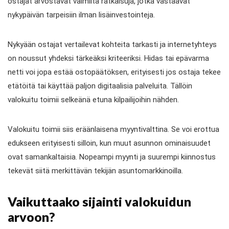
ostajat arvostavat valmiita ratkaisuja, jotka vastaavat
nykypäivän tarpeisiin ilman lisäinvestointeja.
Nykyään ostajat vertailevat kohteita tarkasti ja internetyhteys
on noussut yhdeksi tärkeäksi kriteeriksi. Hidas tai epävarma
netti voi jopa estää ostopäätöksen, erityisesti jos ostaja tekee
etätöitä tai käyttää paljon digitaalisia palveluita. Tällöin
valokuitu toimii selkeänä etuna kilpailijoihin nähden.
Valokuitu toimii siis eräänlaisena myyntivalttina. Se voi erottua
edukseen erityisesti silloin, kun muut asunnon ominaisuudet
ovat samankaltaisia. Nopeampi myynti ja suurempi kiinnostus
tekevät siitä merkittävän tekijän asuntomarkkinoilla.
Vaikuttaako sijainti valokuidun
arvoon?