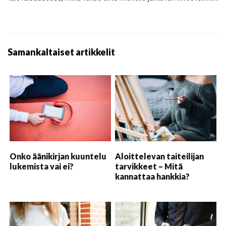
Samankaltaiset artikkelit
Onko äänikirjan kuuntelu
Aloittelevan taiteilijan
lukemista vai ei?
tarvikkeet – Mitä
kannattaa hankkia?