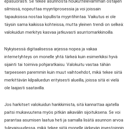
epäsuorasti. Se tekee asunnosta houkuttelevamman ostajien
silmissä, nopeuttaa myyntiprosessia ja voi joissain
tapauksissa nostaa lopullista myyntihintaa. Vaikutus ei ole
täysin sama kaikissa kohteissa, mutta yleinen trendi on selkeä:
valokuidun merkitys kasvaa jatkuvasti asuntomarkkinoilla.
Nykyisessä digitaalisessa arjessa nopea ja vakaa
internetyhteys on monelle yhtä tärkeä kuin esimerkiksi hyvä
sijainti tai toimiva pohjaratkaisu. Valokuitu vastaa tähän
tarpeeseen paremmin kuin muut vaihtoehdot, mikä tekee siitä
merkittävän kilpailuedun erityisesti alueilla, joissa sitä ei vielä
ole laajasti saatavilla.
Jos harkitset valokuidun hankkimista, sitä kannattaa ajatella
paitsi mukavuutena myös pitkän aikavälin sijoituksena. Se voi
parantaa asumisen laatua heti ja samalla lisätä asunnon arvoa
tulevaisuudessa, mikä tekee siitä monelle järkevän investoinnin.