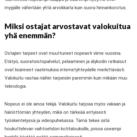
myyjälle vähintään yhtä arvokkaita kuin suora hinnankorotus.
Miksi ostajat arvostavat valokuitua
yhä enemmän?
Ostajien tarpeet ovat muuttuneet nopeasti viime vuosina.
Etätyö, suoratoistopalvelut, pelaaminen ja älykodin ratkaisut
ovat lisänneet vaatimuksia internetyhteydelle merkittävästi.
Valokuitu vastaa näihin tarpeisiin paremmin kuin mikään muu
teknologia.
Nopeus ei ole ainoa tekijä. Valokuitu tarjoaa myös vakaan ja
häiriöttömän yhteyden, mikä on tärkeää erityisesti
työskentelyssä ja videopuheluissa. Tämä tekee siitä
houkuttelevan vaihtoehdon kotitalouksille, joissa useampi
henkilö käyttää nettiä samanaikaisesti.