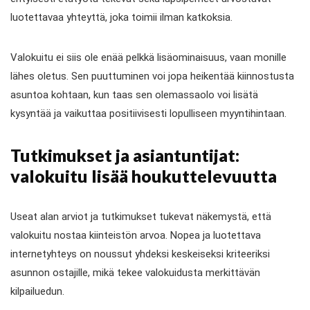
luotettavaa yhteyttä, joka toimii ilman katkoksia.
Valokuitu ei siis ole enää pelkkä lisäominaisuus, vaan monille
lähes oletus. Sen puuttuminen voi jopa heikentää kiinnostusta
asuntoa kohtaan, kun taas sen olemassaolo voi lisätä
kysyntää ja vaikuttaa positiivisesti lopulliseen myyntihintaan.
Tutkimukset ja asiantuntijat:
valokuitu lisää houkuttelevuutta
Useat alan arviot ja tutkimukset tukevat näkemystä, että
valokuitu nostaa kiinteistön arvoa. Nopea ja luotettava
internetyhteys on noussut yhdeksi keskeiseksi kriteeriksi
asunnon ostajille, mikä tekee valokuidusta merkittävän
kilpailuedun.