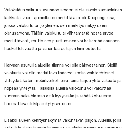
Valokuidun vaikutus asunnon arvoon ei ole täysin samanlainen
kaikkialla, vaan sijainnilla on merkittävä rooli. Kaupungeissa,
joissa valokuitu on jo yleinen, sen merkitys näkyy usein
oletusarvona. Tällöin valokuitu ei välttämättä nosta arvoa
merkittävästi, mutta sen puuttuminen voi heikentää asunnon
houkuttelevuutta ja vähentää ostajien kiinnostusta.
Harvaan asutuilla alueilla tilanne voi olla päinvastainen. Siellä
valokuitu voi olla merkittävä lisäarvo, koska vaihtoehtoiset
yhteydet, kuten mobiiliverkot, eivät aina tarjoa yhtä vakaata ja
nopeaa yhteyttä. Tällaisilla alueilla valokuitu voi vaikuttaa
suoraan sekä hintaan että kysyntään ja tehdä kohteesta
huomattavasti kilpailukykyisemmän.
Lisäksi alueen kehitysnäkymät vaikuttavat paljon. Alueilla, joilla
etätyö ja digitalisaatio kasvavat, valokuidun merkitys korostuu