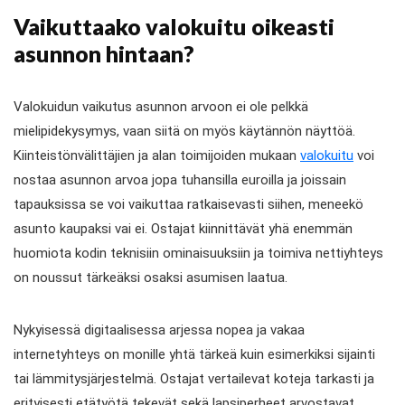
Vaikuttaako valokuitu oikeasti
asunnon hintaan?
Valokuidun vaikutus asunnon arvoon ei ole pelkkä
mielipidekysymys, vaan siitä on myös käytännön näyttöä.
Kiinteistönvälittäjien ja alan toimijoiden mukaan
valokuitu
voi
nostaa asunnon arvoa jopa tuhansilla euroilla ja joissain
tapauksissa se voi vaikuttaa ratkaisevasti siihen, meneekö
asunto kaupaksi vai ei. Ostajat kiinnittävät yhä enemmän
huomiota kodin teknisiin ominaisuuksiin ja toimiva nettiyhteys
on noussut tärkeäksi osaksi asumisen laatua.
Nykyisessä digitaalisessa arjessa nopea ja vakaa
internetyhteys on monille yhtä tärkeä kuin esimerkiksi sijainti
tai lämmitysjärjestelmä. Ostajat vertailevat koteja tarkasti ja
erityisesti etätyötä tekevät sekä lapsiperheet arvostavat