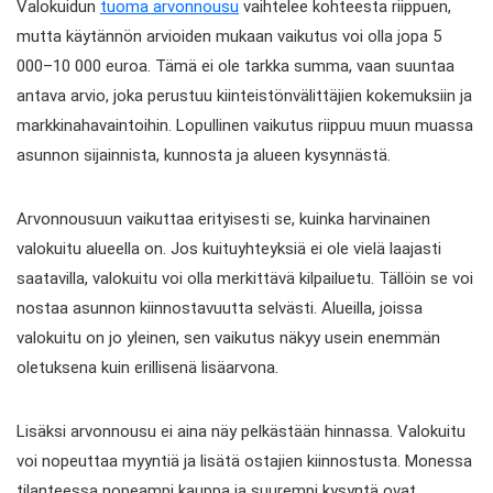
Valokuidun
tuoma arvonnousu
vaihtelee kohteesta riippuen,
mutta käytännön arvioiden mukaan vaikutus voi olla jopa 5
000–10 000 euroa. Tämä ei ole tarkka summa, vaan suuntaa
antava arvio, joka perustuu kiinteistönvälittäjien kokemuksiin ja
markkinahavaintoihin. Lopullinen vaikutus riippuu muun muassa
asunnon sijainnista, kunnosta ja alueen kysynnästä.
Arvonnousuun vaikuttaa erityisesti se, kuinka harvinainen
valokuitu alueella on. Jos kuituyhteyksiä ei ole vielä laajasti
saatavilla, valokuitu voi olla merkittävä kilpailuetu. Tällöin se voi
nostaa asunnon kiinnostavuutta selvästi. Alueilla, joissa
valokuitu on jo yleinen, sen vaikutus näkyy usein enemmän
oletuksena kuin erillisenä lisäarvona.
Lisäksi arvonnousu ei aina näy pelkästään hinnassa. Valokuitu
voi nopeuttaa myyntiä ja lisätä ostajien kiinnostusta. Monessa
tilanteessa nopeampi kauppa ja suurempi kysyntä ovat