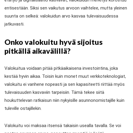
entisestään. Siksi sen vaikutus arvoon vaihtelee, mutta yleinen
suunta on selkeä: valokuidun arvo kasvaa tulevaisuudessa
jatkuvasti.
Onko valokuitu hyvä sijoitus
pitkällä aikavälillä?
Valokuitua voidaan pitää pitkäaikaisena investointina, joka
kestää hyvin aikaa. Toisin kuin monet muut verkkoteknologiat,
valokuitu ei vanhene nopeasti ja sen kapasiteetti riittää myös
tulevaisuuden kasvaviin tarpeisiin. Tämä tekee siitä
houkuttelevan ratkaisun niin nykyisille asunnonomistajille kuin
tuleville ostajillekin.
Valokuitu voi maksaa itsensä takaisin usealla tavalla. Se voi