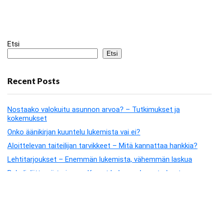
Etsi
Etsi
Recent Posts
Nostaako valokuitu asunnon arvoa? – Tutkimukset ja
kokemukset
Onko äänikirjan kuuntelu lukemista vai ei?
Aloittelevan taiteilijan tarvikkeet – Mitä kannattaa hankkia?
Lehtitarjoukset – Enemmän lukemista, vähemmän laskua
Puhelinliittymä tarjous – Kun et halua maksaa turhasta
Recent Comments